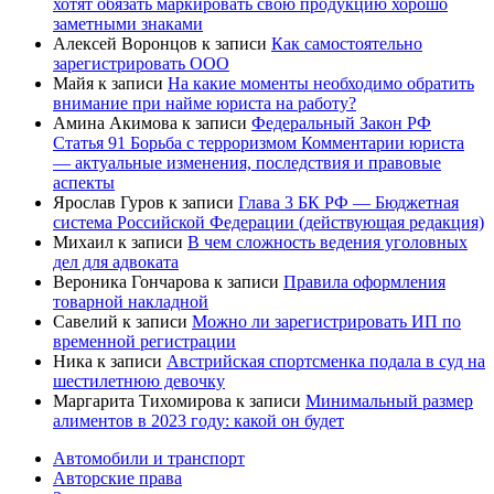
хотят обязать маркировать свою продукцию хорошо
заметными знаками
Алексей Воронцов
к записи
Как самостоятельно
зарегистрировать ООО
Майя
к записи
На какие моменты необходимо обратить
внимание при найме юриста на работу?
Амина Акимова
к записи
Федеральный Закон РФ
Статья 91 Борьба с терроризмом Комментарии юриста
— актуальные изменения, последствия и правовые
аспекты
Ярослав Гуров
к записи
Глава 3 БК РФ — Бюджетная
система Российской Федерации (действующая редакция)
Михаил
к записи
В чем сложность ведения уголовных
дел для адвоката
Вероника Гончарова
к записи
Правила оформления
товарной накладной
Савелий
к записи
Можно ли зарегистрировать ИП по
временной регистрации
Ника
к записи
Австрийская спортсменка подала в суд на
шестилетнюю девочку
Маргарита Тихомирова
к записи
Минимальный размер
алиментов в 2023 году: какой он будет
Автомобили и транспорт
Авторские права