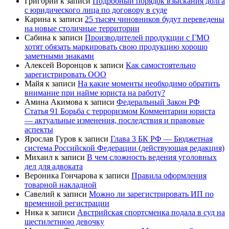
Григорий
к записи
Подробный порядок взыскания долга
с юридического лица по договору в суде
Карина
к записи
25 тысяч чиновников будут переведены
на новые столичные территории
Сабина
к записи
Производителей продукции с ГМО
хотят обязать маркировать свою продукцию хорошо
заметными знаками
Алексей Воронцов
к записи
Как самостоятельно
зарегистрировать ООО
Майя
к записи
На какие моменты необходимо обратить
внимание при найме юриста на работу?
Амина Акимова
к записи
Федеральный Закон РФ
Статья 91 Борьба с терроризмом Комментарии юриста
— актуальные изменения, последствия и правовые
аспекты
Ярослав Гуров
к записи
Глава 3 БК РФ — Бюджетная
система Российской Федерации (действующая редакция)
Михаил
к записи
В чем сложность ведения уголовных
дел для адвоката
Вероника Гончарова
к записи
Правила оформления
товарной накладной
Савелий
к записи
Можно ли зарегистрировать ИП по
временной регистрации
Ника
к записи
Австрийская спортсменка подала в суд на
шестилетнюю девочку