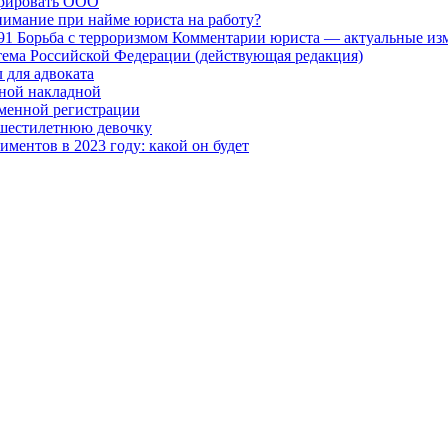
трировать ООО
нимание при найме юриста на работу?
91 Борьба с терроризмом Комментарии юриста — актуальные изм
ема Российской Федерации (действующая редакция)
 для адвоката
ной накладной
менной регистрации
 шестилетнюю девочку
ментов в 2023 году: какой он будет