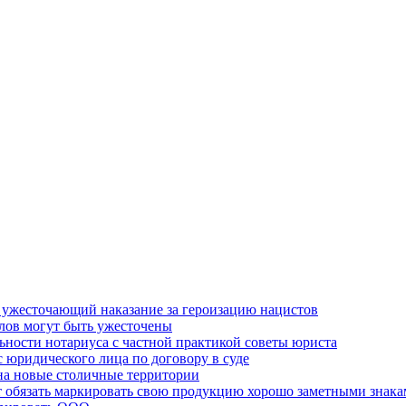
, ужесточающий наказание за героизацию нацистов
елов могут быть ужесточены
льности нотариуса с частной практикой советы юриста
 юридического лица по договору в суде
на новые столичные территории
 обязать маркировать свою продукцию хорошо заметными знак