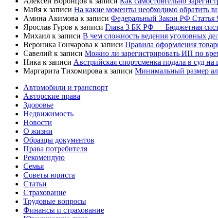
Алексей Воронцов
к записи
Как самостоятельно зарегис
Майя
к записи
На какие моменты необходимо обратить в
Амина Акимова
к записи
Федеральный Закон РФ Статья 
Ярослав Гуров
к записи
Глава 3 БК РФ — Бюджетная сист
Михаил
к записи
В чем сложность ведения уголовных дел
Вероника Гончарова
к записи
Правила оформления товар
Савелий
к записи
Можно ли зарегистрировать ИП по вре
Ника
к записи
Австрийская спортсменка подала в суд на
Маргарита Тихомирова
к записи
Минимальный размер али
Автомобили и транспорт
Авторские права
Здоровье
Недвижимость
Новости
О жизни
Образцы документов
Права потребителя
Рекомендую
Семья
Советы юриста
Статьи
Страхование
Трудовые вопросы
Финансы и страхование