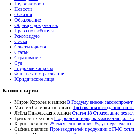
Недвижимость
Новости
О жизни
Образование
Образцы документов
Права потребителя
Рекомендую
Семья
Советы юриста
Статьи
Страхование
Суд
Трудовые вопросы
Финансы и страхование
Юридические лица
Комментарии
Мирон Королев
к записи
В Госдуму внесен законопроект
Михаил Савицкий
к записи
Требования к созданию хост
Лейла Никольская
к записи
Статья 18 Страхование деяте
Григорий
к записи
Подробный порядок взыскания долга с
Карина
к записи
25 тысяч чиновников будут переведены 
Сабина
к записи
Производителей продукции с ГМО хотят