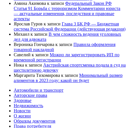
Амина Акимова
к записи
Федеральный Закон РФ
Статья 91 Борьба с терроризмом Комментарии юриста
— актуальные изменения, последствия и правовые
аспекты
Ярослав Гуров
к записи
Глава 3 БК РФ — Бюджетная
система Российской Федерации (действующая редакция)
Михаил
к записи
В чем сложность ведения уголовных
дел для адвоката
Вероника Гончарова
к записи
Правила оформления
товарной накладной
Савелий
к записи
Можно ли зарегистрировать ИП по
временной регистрации
Ника
к записи
Австрийская спортсменка подала в суд на
шестилетнюю девочку
Маргарита Тихомирова
к записи
Минимальный размер
алиментов в 2023 году: какой он будет
Автомобили и транспорт
Авторские права
Здоровье
Недвижимость
Новости
О жизни
Образцы документов
Права потребителя