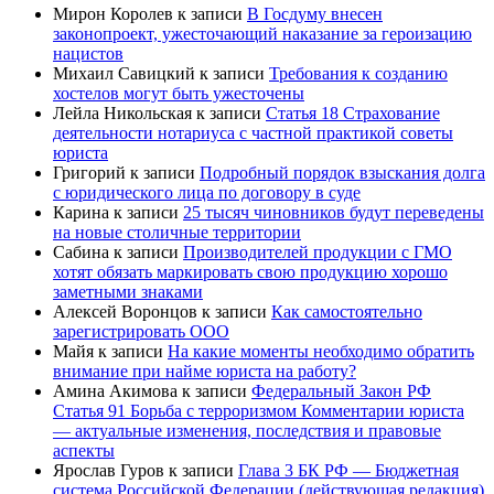
Мирон Королев
к записи
В Госдуму внесен
законопроект, ужесточающий наказание за героизацию
нацистов
Михаил Савицкий
к записи
Требования к созданию
хостелов могут быть ужесточены
Лейла Никольская
к записи
Статья 18 Страхование
деятельности нотариуса с частной практикой советы
юриста
Григорий
к записи
Подробный порядок взыскания долга
с юридического лица по договору в суде
Карина
к записи
25 тысяч чиновников будут переведены
на новые столичные территории
Сабина
к записи
Производителей продукции с ГМО
хотят обязать маркировать свою продукцию хорошо
заметными знаками
Алексей Воронцов
к записи
Как самостоятельно
зарегистрировать ООО
Майя
к записи
На какие моменты необходимо обратить
внимание при найме юриста на работу?
Амина Акимова
к записи
Федеральный Закон РФ
Статья 91 Борьба с терроризмом Комментарии юриста
— актуальные изменения, последствия и правовые
аспекты
Ярослав Гуров
к записи
Глава 3 БК РФ — Бюджетная
система Российской Федерации (действующая редакция)