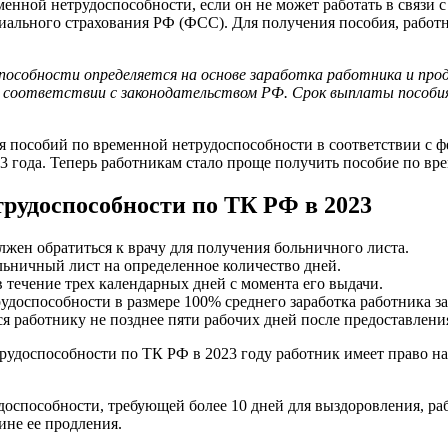
менной нетрудоспособности, если он не может работать в связи 
иального страхования РФ (ФСС). Для получения пособия, работ
пособности определяется на основе заработка работника и пр
в соответствии с законодательством РФ. Срок выплаты пособия
я пособий по временной нетрудоспособности в соответствии с ф
3 года. Теперь работникам стало проще получить пособие по вр
трудоспособности по ТК РФ в 2023
лжен обратиться к врачу для получения больничного листа.
льничный лист на определенное количество дней.
 течение трех календарных дней с момента его выдачи.
удоспособности в размере 100% среднего заработка работника за
 работнику не позднее пяти рабочих дней после предоставлени
рудоспособности по ТК РФ в 2023 году работник имеет право на
доспособности, требующей более 10 дней для выздоровления, ра
ине ее продления.