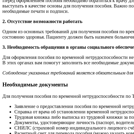
Перед оформлением пособия необходимо обратиться к врачу дл
выступать в качестве основы для получения пособия. Важно 
необходимые печати и подписи.
2. Отсутствие возможности работать
Одним из основных требований для получения пособия по врем
состоянию здоровья. Пациенту должен быть назначен больничн
3. Необходимость обращения в органы социального обеспеч
Для оформления пособия по временной нетрудоспособности нео
В этих органах вам помогут заполнить все необходимые докум
Соблюдение указанных требований является обязательным для п
Необходимые документы
Для получения пособия по временной нетрудоспособности по Т
Заявление о предоставлении пособия по временной нетру
Справка от врача об установлении временной нетрудоспо
Трудовая книжка либо выписка из трудовой книжки за п
Документы, удостоверяющие личность (паспорт, водительс
СНИЛС (страховой номер индивидуального лицевого счё
Расчетный счет для перевода пособия (можно указать ном