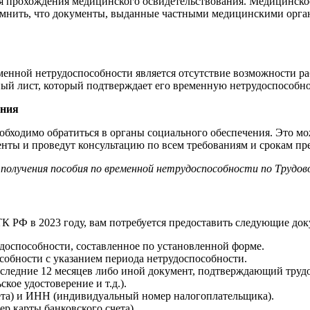
я прохождения медицинского освидетельствования. Медицинское
помнить, что документы, выданные частными медицинскими орг
енной нетрудоспособности является отсутствие возможности ра
ый лист, который подтверждает его временную нетрудоспособнос
ения
бходимо обратиться в органы социального обеспечения. Это мо
енты и проведут консультацию по всем требованиям и срокам пр
олучения пособия по временной нетрудоспособности по Трудовом
К РФ в 2023 году, вам потребуется предоставить следующие до
доспособности, составленное по установленной форме.
собности с указанием периода нетрудоспособности.
оследние 12 месяцев либо иной документ, подтверждающий трудо
кое удостоверение и т.д.).
та) и ИНН (индивидуальный номер налогоплательщика).
ер карты банковского счета).