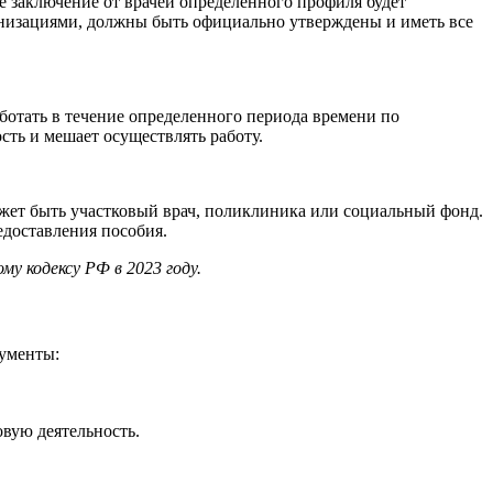
 заключение от врачей определенного профиля будет
анизациями, должны быть официально утверждены и иметь все
ботать в течение определенного периода времени по
ть и мешает осуществлять работу.
жет быть участковый врач, поликлиника или социальный фонд.
едоставления пособия.
у кодексу РФ в 2023 году.
кументы:
вую деятельность.