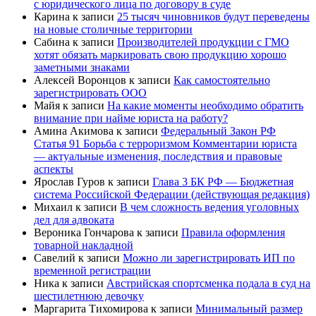
с юридического лица по договору в суде
Карина
к записи
25 тысяч чиновников будут переведены
на новые столичные территории
Сабина
к записи
Производителей продукции с ГМО
хотят обязать маркировать свою продукцию хорошо
заметными знаками
Алексей Воронцов
к записи
Как самостоятельно
зарегистрировать ООО
Майя
к записи
На какие моменты необходимо обратить
внимание при найме юриста на работу?
Амина Акимова
к записи
Федеральный Закон РФ
Статья 91 Борьба с терроризмом Комментарии юриста
— актуальные изменения, последствия и правовые
аспекты
Ярослав Гуров
к записи
Глава 3 БК РФ — Бюджетная
система Российской Федерации (действующая редакция)
Михаил
к записи
В чем сложность ведения уголовных
дел для адвоката
Вероника Гончарова
к записи
Правила оформления
товарной накладной
Савелий
к записи
Можно ли зарегистрировать ИП по
временной регистрации
Ника
к записи
Австрийская спортсменка подала в суд на
шестилетнюю девочку
Маргарита Тихомирова
к записи
Минимальный размер