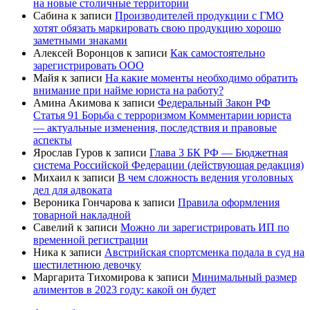
на новые столичные территории
Сабина
к записи
Производителей продукции с ГМО
хотят обязать маркировать свою продукцию хорошо
заметными знаками
Алексей Воронцов
к записи
Как самостоятельно
зарегистрировать ООО
Майя
к записи
На какие моменты необходимо обратить
внимание при найме юриста на работу?
Амина Акимова
к записи
Федеральный Закон РФ
Статья 91 Борьба с терроризмом Комментарии юриста
— актуальные изменения, последствия и правовые
аспекты
Ярослав Гуров
к записи
Глава 3 БК РФ — Бюджетная
система Российской Федерации (действующая редакция)
Михаил
к записи
В чем сложность ведения уголовных
дел для адвоката
Вероника Гончарова
к записи
Правила оформления
товарной накладной
Савелий
к записи
Можно ли зарегистрировать ИП по
временной регистрации
Ника
к записи
Австрийская спортсменка подала в суд на
шестилетнюю девочку
Маргарита Тихомирова
к записи
Минимальный размер
алиментов в 2023 году: какой он будет