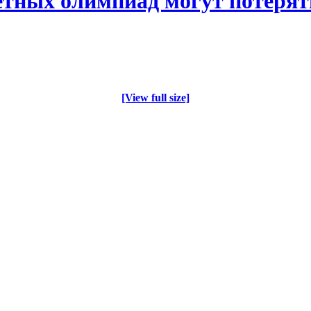
ных олимпиад могут потерять
[View full size]