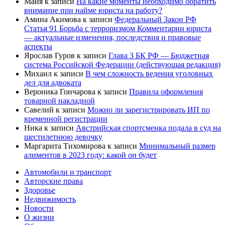
Майя
к записи
На какие моменты необходимо обратить
внимание при найме юриста на работу?
Амина Акимова
к записи
Федеральный Закон РФ
Статья 91 Борьба с терроризмом Комментарии юриста
— актуальные изменения, последствия и правовые
аспекты
Ярослав Гуров
к записи
Глава 3 БК РФ — Бюджетная
система Российской Федерации (действующая редакция)
Михаил
к записи
В чем сложность ведения уголовных
дел для адвоката
Вероника Гончарова
к записи
Правила оформления
товарной накладной
Савелий
к записи
Можно ли зарегистрировать ИП по
временной регистрации
Ника
к записи
Австрийская спортсменка подала в суд на
шестилетнюю девочку
Маргарита Тихомирова
к записи
Минимальный размер
алиментов в 2023 году: какой он будет
Автомобили и транспорт
Авторские права
Здоровье
Недвижимость
Новости
О жизни