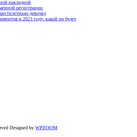
ной накладной
менной регистрации
 шестилетнюю девочку
ментов в 2023 году: какой он будет
erved
Designed by
WPZOOM