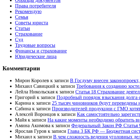
Образцы документов
Права потребителя
Рекомендую
Семья
Советы юриста
Статьи
Страхование
Суд
Трудовые вопросы
Финансы и страхование
Юридические лица
Комментарии
Мирон Королев
к записи
В Госдуму внесен законопроект
Михаил Савицкий
к записи
Требования к созданию хост
Лейла Никольская
к записи
Статья 18 Страхование деяте
Григорий
к записи
Подробный порядок взыскания долга с
Карина
к записи
25 тысяч чиновников будут переведены 
Сабина
к записи
Производителей продукции с ГМО хотят
Алексей Воронцов
к записи
Как самостоятельно зарегис
Майя
к записи
На какие моменты необходимо обратить в
Амина Акимова
к записи
Федеральный Закон РФ Статья 
Ярослав Гуров
к записи
Глава 3 БК РФ — Бюджетная сист
Михаил
к записи
В чем сложность ведения уголовных дел