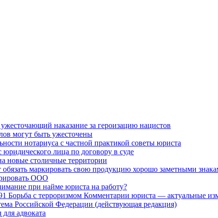
, ужесточающий наказание за героизацию нацистов
елов могут быть ужесточены
льности нотариуса с частной практикой советы юриста
 юридического лица по договору в суде
на новые столичные территории
 обязать маркировать свою продукцию хорошо заметными знак
трировать ООО
нимание при найме юриста на работу?
91 Борьба с терроризмом Комментарии юриста — актуальные изм
ема Российской Федерации (действующая редакция)
 для адвоката