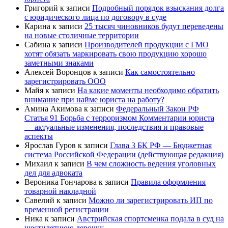
Григорий
к записи
Подробный порядок взыскания долга
с юридического лица по договору в суде
Карина
к записи
25 тысяч чиновников будут переведены
на новые столичные территории
Сабина
к записи
Производителей продукции с ГМО
хотят обязать маркировать свою продукцию хорошо
заметными знаками
Алексей Воронцов
к записи
Как самостоятельно
зарегистрировать ООО
Майя
к записи
На какие моменты необходимо обратить
внимание при найме юриста на работу?
Амина Акимова
к записи
Федеральный Закон РФ
Статья 91 Борьба с терроризмом Комментарии юриста
— актуальные изменения, последствия и правовые
аспекты
Ярослав Гуров
к записи
Глава 3 БК РФ — Бюджетная
система Российской Федерации (действующая редакция)
Михаил
к записи
В чем сложность ведения уголовных
дел для адвоката
Вероника Гончарова
к записи
Правила оформления
товарной накладной
Савелий
к записи
Можно ли зарегистрировать ИП по
временной регистрации
Ника
к записи
Австрийская спортсменка подала в суд на
шестилетнюю девочку