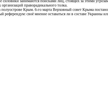
ие силовики занимаются поисками лиц, стоящих за этими угроза
х организаций праворадикального толка.
 полуострове Крым. 6-го марта Верховный совет Крыма постанов
й референдум: своё мнение оставаться ли в составе Украины и