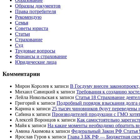
Образование
Образцы документов
Права потребителя
Рекомендую
Семья
Советы юриста
Статьи
Страхование
Суд
Трудовые вопросы
Финансы и страхование
Юридические лица
Комментарии
Мирон Королев
к записи
В Госдуму внесен законопроект
Михаил Савицкий
к записи
Требования к созданию хост
Лейла Никольская
к записи
Статья 18 Страхование деяте
Григорий
к записи
Подробный порядок взыскания долга с
Карина
к записи
25 тысяч чиновников будут переведены 
Сабина
к записи
Производителей продукции с ГМО хотят
Алексей Воронцов
к записи
Как самостоятельно зарегис
Майя
к записи
На какие моменты необходимо обратить в
Амина Акимова
к записи
Федеральный Закон РФ Статья 
Ярослав Гуров
к записи
Глава 3 БК РФ — Бюджетная сист