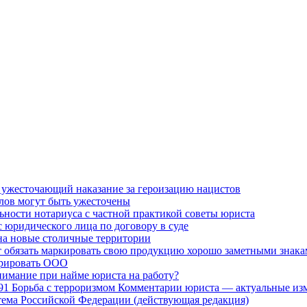
, ужесточающий наказание за героизацию нацистов
елов могут быть ужесточены
льности нотариуса с частной практикой советы юриста
 юридического лица по договору в суде
на новые столичные территории
 обязать маркировать свою продукцию хорошо заметными знак
трировать ООО
нимание при найме юриста на работу?
91 Борьба с терроризмом Комментарии юриста — актуальные изм
ема Российской Федерации (действующая редакция)