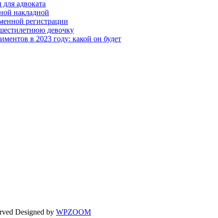
 для адвоката
ной накладной
менной регистрации
 шестилетнюю девочку
ментов в 2023 году: какой он будет
erved
Designed by
WPZOOM