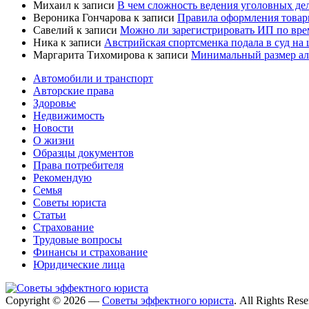
Михаил
к записи
В чем сложность ведения уголовных дел
Вероника Гончарова
к записи
Правила оформления товар
Савелий
к записи
Можно ли зарегистрировать ИП по вре
Ника
к записи
Австрийская спортсменка подала в суд на
Маргарита Тихомирова
к записи
Минимальный размер али
Автомобили и транспорт
Авторские права
Здоровье
Недвижимость
Новости
О жизни
Образцы документов
Права потребителя
Рекомендую
Семья
Советы юриста
Статьи
Страхование
Трудовые вопросы
Финансы и страхование
Юридические лица
Copyright © 2026 —
Советы эффектного юриста
. All Rights Res