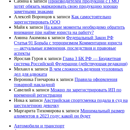
Сабина
к записи
Производителей продукции с ГМО
хотят обязать маркировать свою продукцию хорошо
заметными знаками
Алексей Воронцов
к записи
Как самостоятельно
зарегистрировать ООО
Майя
к записи
На какие моменты необходимо обратить
внимание при найме юриста на работу?
Амина Акимова
к записи
Федеральный Закон РФ
Статья 91 Борьба с терроризмом Комментарии юриста
— актуальные изменения, последствия и правовые
аспекты
Ярослав Гуров
к записи
Глава 3 БК РФ — Бюджетная
система Российской Федерации (действующая редакция)
Михаил
к записи
В чем сложность ведения уголовных
дел для адвоката
Вероника Гончарова
к записи
Правила оформления
товарной накладной
Савелий
к записи
Можно ли зарегистрировать ИП по
временной регистрации
Ника
к записи
Австрийская спортсменка подала в суд на
шестилетнюю девочку
Маргарита Тихомирова
к записи
Минимальный размер
алиментов в 2023 году: какой он будет
Автомобили и транспорт