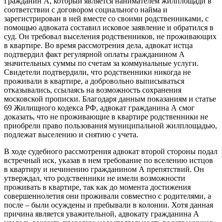
Гражданин А, который является нанимателем жилплощади в
соответствии с договором социального найма и
зарегистрирован в ней вместе со своими родственниками, с
помощью адвоката составил исковое заявление и обратился в
суд. Он требовал выселения родственников, не проживающих
в квартире. Во время рассмотрения дела, адвокат истца
подтвердил факт регулярной оплаты гражданином А
значительных суммы по счетам за коммунальные услуги.
Свидетели подтвердили, что родственники никогда не
проживали в квартире, а добровольно выписываться
отказывались, ссылаясь на возможность сохранения
московской прописки. Благодаря данным показаниям и статье
69 Жилищного кодекса РФ, адвокат гражданина А смог
доказать, что не проживающие в квартире родственники не
приобрели право пользования муниципальной жилплощадью,
подлежат выселению и снятию с учета.
В ходе судебного рассмотрения адвокат второй стороны подал
встречный иск, указав в нем требование по вселению истцов
в квартиру и нечинению гражданином А препятствий. Он
утверждал, что родственники не имели возможности
проживать в квартире, так как до момента достижения
совершеннолетия они проживали совместно с родителями, а
после – были осуждены и пребывали в колонии. Хотя данная
причина является уважительной, адвокату гражданина А