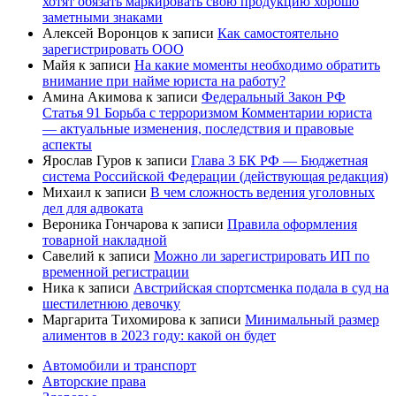
хотят обязать маркировать свою продукцию хорошо
заметными знаками
Алексей Воронцов
к записи
Как самостоятельно
зарегистрировать ООО
Майя
к записи
На какие моменты необходимо обратить
внимание при найме юриста на работу?
Амина Акимова
к записи
Федеральный Закон РФ
Статья 91 Борьба с терроризмом Комментарии юриста
— актуальные изменения, последствия и правовые
аспекты
Ярослав Гуров
к записи
Глава 3 БК РФ — Бюджетная
система Российской Федерации (действующая редакция)
Михаил
к записи
В чем сложность ведения уголовных
дел для адвоката
Вероника Гончарова
к записи
Правила оформления
товарной накладной
Савелий
к записи
Можно ли зарегистрировать ИП по
временной регистрации
Ника
к записи
Австрийская спортсменка подала в суд на
шестилетнюю девочку
Маргарита Тихомирова
к записи
Минимальный размер
алиментов в 2023 году: какой он будет
Автомобили и транспорт
Авторские права