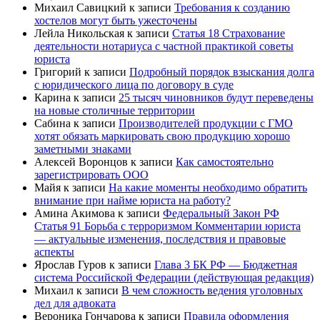
Михаил Савицкий
к записи
Требования к созданию
хостелов могут быть ужесточены
Лейла Никольская
к записи
Статья 18 Страхование
деятельности нотариуса с частной практикой советы
юриста
Григорий
к записи
Подробный порядок взыскания долга
с юридического лица по договору в суде
Карина
к записи
25 тысяч чиновников будут переведены
на новые столичные территории
Сабина
к записи
Производителей продукции с ГМО
хотят обязать маркировать свою продукцию хорошо
заметными знаками
Алексей Воронцов
к записи
Как самостоятельно
зарегистрировать ООО
Майя
к записи
На какие моменты необходимо обратить
внимание при найме юриста на работу?
Амина Акимова
к записи
Федеральный Закон РФ
Статья 91 Борьба с терроризмом Комментарии юриста
— актуальные изменения, последствия и правовые
аспекты
Ярослав Гуров
к записи
Глава 3 БК РФ — Бюджетная
система Российской Федерации (действующая редакция)
Михаил
к записи
В чем сложность ведения уголовных
дел для адвоката
Вероника Гончарова
к записи
Правила оформления