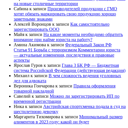
на новые столичные территории
Сабина
к записи
Производителей продукции с ГМО
хотят обязать маркировать свою продукцию хорошо
заметными знаками
Алексей Воронцов
к записи
Как самостоятельно
зарегистрировать ООО
Майя
к записи
На какие моменты необходимо обратить
внимание при найме юриста на работу?
Амина Акимова
к записи
Федеральный Закон РФ
Статья 91 Борьба с терроризмом Комментарии юриста
— актуальные изменения, последствия и правовые
аспекты
Ярослав Гуров
к записи
Глава 3 БК РФ — Бюджетная
система Российской Федерации (действующая редакция)
Михаил
к записи
В чем сложность ведения уголовных
дел для адвоката
Вероника Гончарова
к записи
Правила оформления
товарной накладной
Савелий
к записи
Можно ли зарегистрировать ИП по
временной регистрации
Ника
к записи
Австрийская спортсменка подала в суд на
шестилетнюю девочку
Маргарита Тихомирова
к записи
Минимальный размер
алиментов в 2023 году: какой он будет