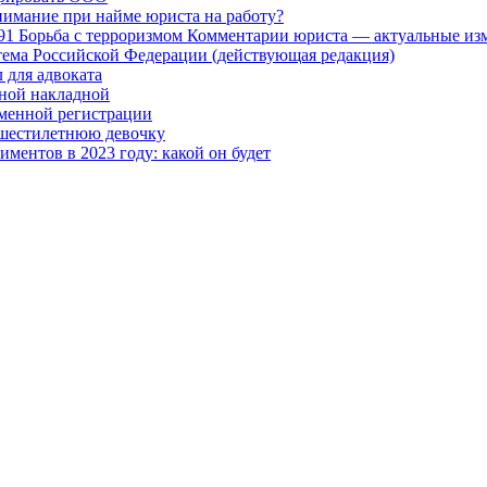
нимание при найме юриста на работу?
91 Борьба с терроризмом Комментарии юриста — актуальные изм
ема Российской Федерации (действующая редакция)
 для адвоката
ной накладной
менной регистрации
 шестилетнюю девочку
ментов в 2023 году: какой он будет