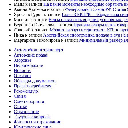
Майя
к записи
На какие моменты необходимо обратить в
Амина Акимова
к записи
Федеральный Закон РФ Статья 
Ярослав Гуров
к записи
Глава 3 БК РФ — Бюджетная сист
Михаил
к записи
В чем сложность ведения уголовных дел
Вероника Гончарова
к записи
Правила оформления товар
Савелий
к записи
Можно ли зарегистрировать ИП по вре
Ника
к записи
Австрийская спортсменка подала в суд на
Маргарита Тихомирова
к записи
Минимальный размер али
Автомобили и транспорт
Авторские права
Здоровье
Недвижимость
Новости
О жизни
Образцы документов
Права потребителя
Рекомендую
Семья
Советы юриста
Статьи
Страхование
Трудовые вопросы
Финансы и страхование
Юридические лица