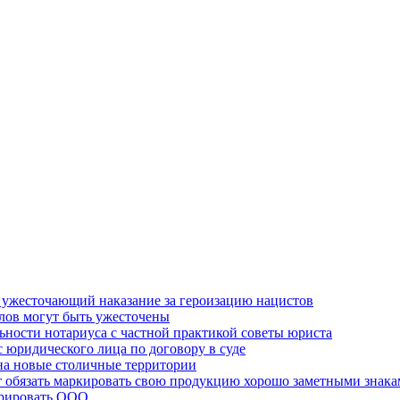
, ужесточающий наказание за героизацию нацистов
елов могут быть ужесточены
льности нотариуса с частной практикой советы юриста
 юридического лица по договору в суде
на новые столичные территории
 обязать маркировать свою продукцию хорошо заметными знак
трировать ООО