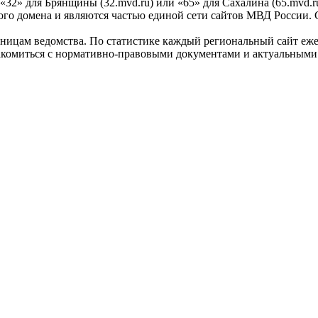
 «32» для Брянщины (32.mvd.ru) или «65» для Сахалина (65.mvd.ru
ого домена и являются частью единой сети сайтов МВД России. 
ницам ведомства. По статистике каждый региональный сайт еже
комиться с нормативно-правовыми документами и актуальными 