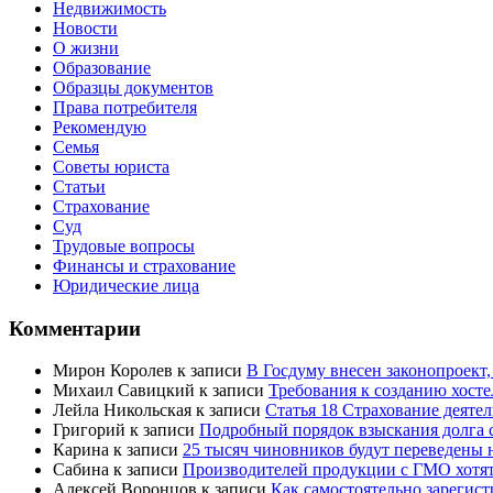
Недвижимость
Новости
О жизни
Образование
Образцы документов
Права потребителя
Рекомендую
Семья
Советы юриста
Статьи
Страхование
Суд
Трудовые вопросы
Финансы и страхование
Юридические лица
Комментарии
Мирон Королев
к записи
В Госдуму внесен законопроект
Михаил Савицкий
к записи
Требования к созданию хост
Лейла Никольская
к записи
Статья 18 Страхование деяте
Григорий
к записи
Подробный порядок взыскания долга с
Карина
к записи
25 тысяч чиновников будут переведены 
Сабина
к записи
Производителей продукции с ГМО хотят
Алексей Воронцов
к записи
Как самостоятельно зарегис