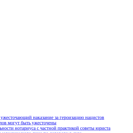
, ужесточающий наказание за героизацию нацистов
елов могут быть ужесточены
льности нотариуса с частной практикой советы юриста