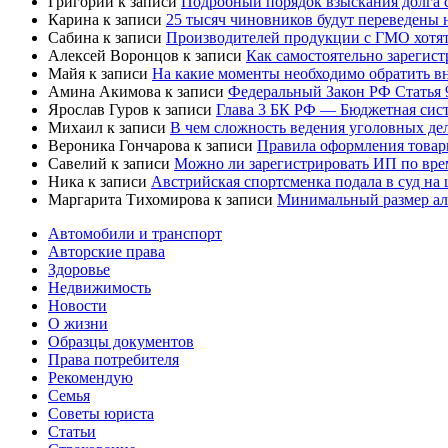
Григорий
к записи
Подробный порядок взыскания долга с
Карина
к записи
25 тысяч чиновников будут переведены 
Сабина
к записи
Производителей продукции с ГМО хотят
Алексей Воронцов
к записи
Как самостоятельно зарегис
Майя
к записи
На какие моменты необходимо обратить в
Амина Акимова
к записи
Федеральный Закон РФ Статья 
Ярослав Гуров
к записи
Глава 3 БК РФ — Бюджетная сист
Михаил
к записи
В чем сложность ведения уголовных дел
Вероника Гончарова
к записи
Правила оформления товар
Савелий
к записи
Можно ли зарегистрировать ИП по вре
Ника
к записи
Австрийская спортсменка подала в суд на
Маргарита Тихомирова
к записи
Минимальный размер али
Автомобили и транспорт
Авторские права
Здоровье
Недвижимость
Новости
О жизни
Образцы документов
Права потребителя
Рекомендую
Семья
Советы юриста
Статьи