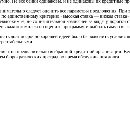
зумно. Не все банки одинаковы, и не одинаковы их кредитные п
 внимательно следует оценить все параметры предложения. При 
те по единственному критерию «высокая ставка — низкая ставка
евысоким %, но со значительной комиссией за выдачу, дорогой с
нь важно комплексно оценить программу, и выбрать самую выго
шать долг досрочно хорошей идеей было бы выяснить условия 
нерентабельными.
клиентов предварительно выбранной кредитной организации. Ве
ем бюрократических преград во время обслуживания долга.