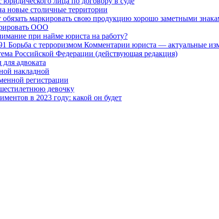
 юридического лица по договору в суде
на новые столичные территории
 обязать маркировать свою продукцию хорошо заметными знак
трировать ООО
нимание при найме юриста на работу?
91 Борьба с терроризмом Комментарии юриста — актуальные изм
ема Российской Федерации (действующая редакция)
 для адвоката
ной накладной
менной регистрации
 шестилетнюю девочку
ментов в 2023 году: какой он будет