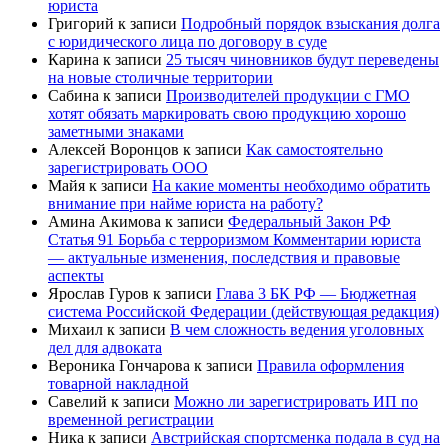
юриста
Григорий
к записи
Подробный порядок взыскания долга
с юридического лица по договору в суде
Карина
к записи
25 тысяч чиновников будут переведены
на новые столичные территории
Сабина
к записи
Производителей продукции с ГМО
хотят обязать маркировать свою продукцию хорошо
заметными знаками
Алексей Воронцов
к записи
Как самостоятельно
зарегистрировать ООО
Майя
к записи
На какие моменты необходимо обратить
внимание при найме юриста на работу?
Амина Акимова
к записи
Федеральный Закон РФ
Статья 91 Борьба с терроризмом Комментарии юриста
— актуальные изменения, последствия и правовые
аспекты
Ярослав Гуров
к записи
Глава 3 БК РФ — Бюджетная
система Российской Федерации (действующая редакция)
Михаил
к записи
В чем сложность ведения уголовных
дел для адвоката
Вероника Гончарова
к записи
Правила оформления
товарной накладной
Савелий
к записи
Можно ли зарегистрировать ИП по
временной регистрации
Ника
к записи
Австрийская спортсменка подала в суд на