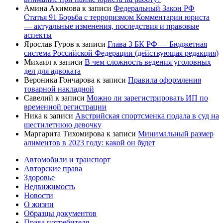
Амина Акимова
к записи
Федеральный Закон РФ
Статья 91 Борьба с терроризмом Комментарии юриста
— актуальные изменения, последствия и правовые
аспекты
Ярослав Гуров
к записи
Глава 3 БК РФ — Бюджетная
система Российской Федерации (действующая редакция)
Михаил
к записи
В чем сложность ведения уголовных
дел для адвоката
Вероника Гончарова
к записи
Правила оформления
товарной накладной
Савелий
к записи
Можно ли зарегистрировать ИП по
временной регистрации
Ника
к записи
Австрийская спортсменка подала в суд на
шестилетнюю девочку
Маргарита Тихомирова
к записи
Минимальный размер
алиментов в 2023 году: какой он будет
Автомобили и транспорт
Авторские права
Здоровье
Недвижимость
Новости
О жизни
Образцы документов
Права потребителя