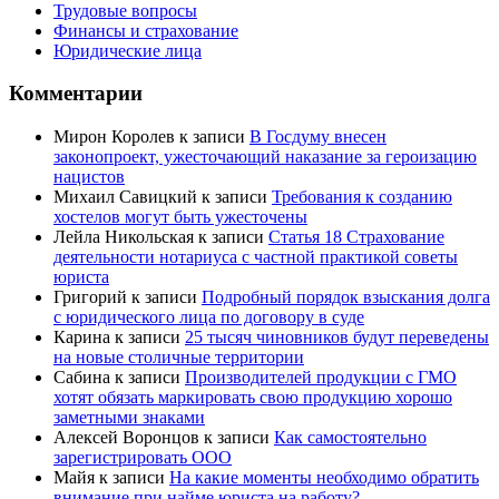
Трудовые вопросы
Финансы и страхование
Юридические лица
Комментарии
Мирон Королев
к записи
В Госдуму внесен
законопроект, ужесточающий наказание за героизацию
нацистов
Михаил Савицкий
к записи
Требования к созданию
хостелов могут быть ужесточены
Лейла Никольская
к записи
Статья 18 Страхование
деятельности нотариуса с частной практикой советы
юриста
Григорий
к записи
Подробный порядок взыскания долга
с юридического лица по договору в суде
Карина
к записи
25 тысяч чиновников будут переведены
на новые столичные территории
Сабина
к записи
Производителей продукции с ГМО
хотят обязать маркировать свою продукцию хорошо
заметными знаками
Алексей Воронцов
к записи
Как самостоятельно
зарегистрировать ООО
Майя
к записи
На какие моменты необходимо обратить
внимание при найме юриста на работу?