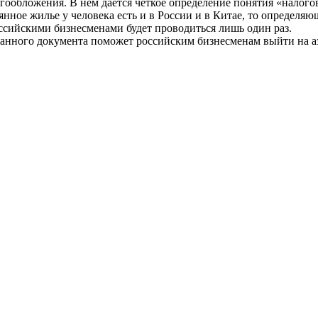
ообложения. В нём даётся четкое определение понятия «налогов
оянное жилье у человека есть и в России и в Китае, то определ
ссийскими бизнесменами будет проводиться лишь один раз.
данного документа поможет российским бизнесменам выйти на а