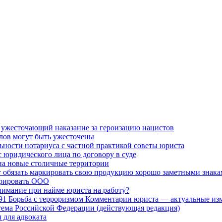
, ужесточающий наказание за героизацию нацистов
елов могут быть ужесточены
льности нотариуса с частной практикой советы юриста
 юридического лица по договору в суде
на новые столичные территории
 обязать маркировать свою продукцию хорошо заметными знак
трировать ООО
нимание при найме юриста на работу?
91 Борьба с терроризмом Комментарии юриста — актуальные изм
ема Российской Федерации (действующая редакция)
 для адвоката