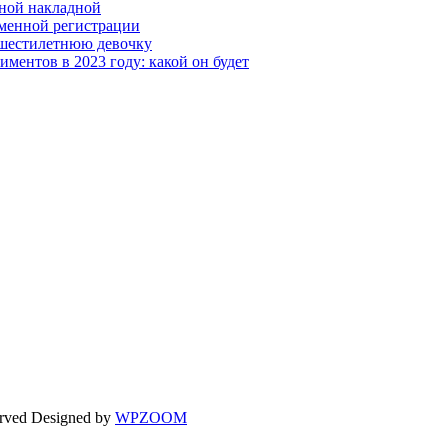
ной накладной
менной регистрации
 шестилетнюю девочку
ментов в 2023 году: какой он будет
erved
Designed by
WPZOOM