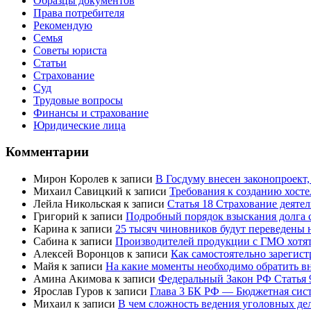
Образцы документов
Права потребителя
Рекомендую
Семья
Советы юриста
Статьи
Страхование
Суд
Трудовые вопросы
Финансы и страхование
Юридические лица
Комментарии
Мирон Королев
к записи
В Госдуму внесен законопроект
Михаил Савицкий
к записи
Требования к созданию хост
Лейла Никольская
к записи
Статья 18 Страхование деяте
Григорий
к записи
Подробный порядок взыскания долга с
Карина
к записи
25 тысяч чиновников будут переведены 
Сабина
к записи
Производителей продукции с ГМО хотят
Алексей Воронцов
к записи
Как самостоятельно зарегис
Майя
к записи
На какие моменты необходимо обратить в
Амина Акимова
к записи
Федеральный Закон РФ Статья 
Ярослав Гуров
к записи
Глава 3 БК РФ — Бюджетная сист
Михаил
к записи
В чем сложность ведения уголовных дел