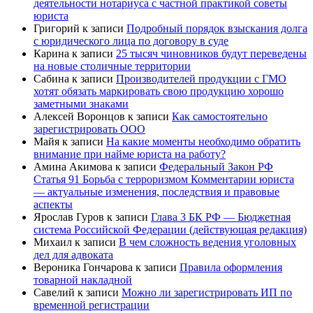
деятельности нотариуса с частной практикой советы
юриста
Григорий
к записи
Подробный порядок взыскания долга
с юридического лица по договору в суде
Карина
к записи
25 тысяч чиновников будут переведены
на новые столичные территории
Сабина
к записи
Производителей продукции с ГМО
хотят обязать маркировать свою продукцию хорошо
заметными знаками
Алексей Воронцов
к записи
Как самостоятельно
зарегистрировать ООО
Майя
к записи
На какие моменты необходимо обратить
внимание при найме юриста на работу?
Амина Акимова
к записи
Федеральный Закон РФ
Статья 91 Борьба с терроризмом Комментарии юриста
— актуальные изменения, последствия и правовые
аспекты
Ярослав Гуров
к записи
Глава 3 БК РФ — Бюджетная
система Российской Федерации (действующая редакция)
Михаил
к записи
В чем сложность ведения уголовных
дел для адвоката
Вероника Гончарова
к записи
Правила оформления
товарной накладной
Савелий
к записи
Можно ли зарегистрировать ИП по
временной регистрации