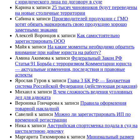
с юридического лица по договору в суде
Карина
к записи
25 тысяч чиновников будут переведены
на новые столичные территории
Сабина
к записи
Производителей продукции с ГМО
хотят обязать маркировать свою продукцию хорошо
заметными знаками
Алексей Воронцов
к записи
Как самостоятельно
зарегистрировать ООО
Майя
к записи
На какие моменты необходимо обратить
внимание при найме юриста на работу?
Амина Акимова
к записи
Федеральный Закон РФ
Статья 91 Борьба с терроризмом Комментарии юриста
— актуальные изменения, последствия и правовые
аспекты
Ярослав Гуров
к записи
Глава 3 БК РФ — Бюджетная
система Российской Федерации (действующая редакция)
Михаил
к записи
В чем сложность ведения уголовных
дел для адвоката
Вероника Гончарова
к записи
Правила оформления
товарной накладной
Савелий
к записи
Можно ли зарегистрировать ИП по
временной регистрации
Ника
к записи
Австрийская спортсменка подала в суд на
шестилетнюю девочку
Маргарита Тихомирова
к записи
Минимальный размер